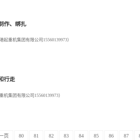
制作、绑扎
重机集团有限公司15560139973）
和行走
团有限公司15560139973）
一页
80
81
82
83
84
85
86
87