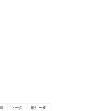
88
下一页
最后一页