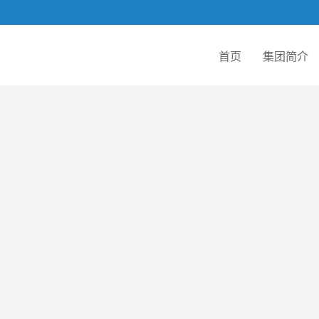
首页
集团简介